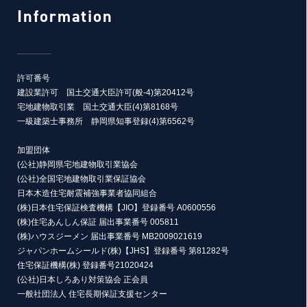
Information
許可番号
建設業許可 国土交通大臣許可(般-4)第20412号
宅地建物取引業 国土交通大臣(4)第8168号
一級建築士事務所 静岡県知事登録(4)第6562号
加盟団体
(公社)静岡県宅地建物取引業協会
(公社)全国宅地建物取引業保証協会
日本木造住宅耐震補強事業者協同組合
(株)日本住宅保証検査機構【JIO】登録番号 A0600556
(株)住宅あんしん保証 届出事業番号 005811
(株)ハウスジーメン 届出事業番号 MB2009021619
ジャパンホームシールド(株)【JHS】登録番号 第81282号
住宅保証機構(株) 登録番号21020424
(公社)日本しろあり対策協会 正会員
一般社団法人 住宅長期保証支援センター