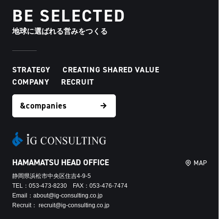
BE SELECTED
地球に選ばれる営みをつくる
STRATEGY
CREATING SHARED VALUE
COMPANY
RECRUIT
&companies
HAMAMATSU HEAD OFFICE
MAP
静岡県浜松市中央区住吉4-9-5
TEL：053-473-8230 FAX：053-476-7474
Email：about@ig-consulting.co.jp
Recruit： recruit@ig-consulting.co.jp