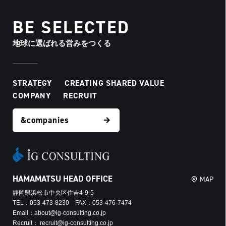
BE SELECTED
地球に選ばれる営みをつくる
STRATEGY
CREATING SHARED VALUE
COMPANY
RECRUIT
&companies
HAMAMATSU HEAD OFFICE
MAP
静岡県浜松市中央区住吉4-9-5
TEL：053-473-8230 FAX：053-476-7474
Email：about@ig-consulting.co.jp
Recruit： recruit@ig-consulting.co.jp