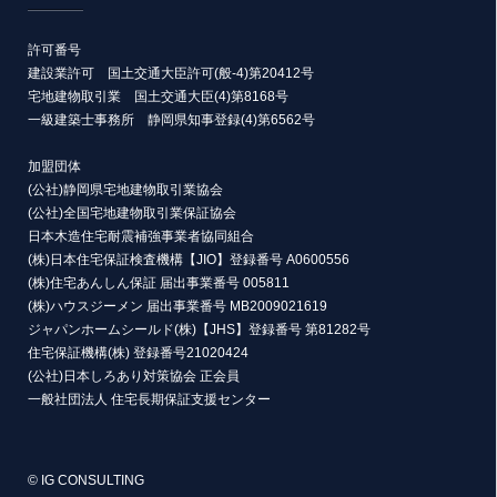
許可番号
建設業許可 国土交通大臣許可(般-4)第20412号
宅地建物取引業 国土交通大臣(4)第8168号
一級建築士事務所 静岡県知事登録(4)第6562号
加盟団体
(公社)静岡県宅地建物取引業協会
(公社)全国宅地建物取引業保証協会
日本木造住宅耐震補強事業者協同組合
(株)日本住宅保証検査機構【JIO】登録番号 A0600556
(株)住宅あんしん保証 届出事業番号 005811
(株)ハウスジーメン 届出事業番号 MB2009021619
ジャパンホームシールド(株)【JHS】登録番号 第81282号
住宅保証機構(株) 登録番号21020424
(公社)日本しろあり対策協会 正会員
一般社団法人 住宅長期保証支援センター
© IG CONSULTING