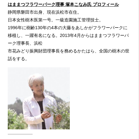
はままつフラワーパーク理事 塚本こなみ⽒ プロフィール
静岡県磐⽥市出⾝、現在浜松市在住。
⽇本⼥性樹⽊医第⼀号。⼀級造園施⼯管理技⼠。
1996年に樹齢130年の4本の⼤藤をあしかがフラワーパークに
移植し、⼀躍有名になる。2013年4⽉からはままつフラワーパ
ーク理事⻑、浜松
市花みどり振興財団理事⻑を務めるかたはら、全国の樹⽊の世
話をする。