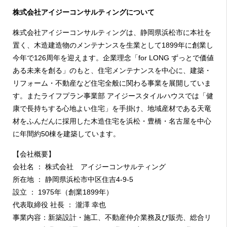
株式会社アイジーコンサルティングについて
株式会社アイジーコンサルティングは、静岡県浜松市に本社を
置く、木造建造物のメンテナンスを生業として1899年に創業し
今年で126周年を迎えます。企業理念「for LONG ずっとで価値
ある未来を創る」のもと、住宅メンテナンスを中心に、建築・
リフォーム・不動産など住宅全般に関わる事業を展開していま
す。またライフプラン事業部 アイジースタイルハウスでは「健
康で長持ちする心地よい住宅」を手掛け、地域産材である天竜
材をふんだんに採用した木造住宅を浜松・豊橋・名古屋を中心
に年間約50棟を建築しています。
【会社概要】
会社名 ： 株式会社 アイジーコンサルティング
所在地 ： 静岡県浜松市中区住吉
4-9-5
設立 ：
1975
年（創業
1899
年）
代表取締役 社長 ： 瀧澤 幸也
事業内容：新築設計・施工、不動産仲介業務及び販売、総合リ