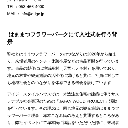
TEL：053-466-4000
MAIL：info@e-igc.jp
はままつフラワーパークにて入社式を行う背
景
弊社とはままつフラワーパークのつながりは
2020
年から始ま
り、来場者用のベンチ・休憩小屋などの備品寄贈を行っていま
す。備品の製作には地域産材（天竜ヒノキ材）を用いており、
地元の林業や観光施設の活性化に繋げると共に、社員に対して
も地域社会とのつながりを体感できる機会を設けています。
アイジースタイルハウスでは、木造注文住宅の建築に伴うサス
テナブル社会実現のための「
JAPAN WOOD PROJECT
」活動
を行っています。その理念は、同じ地元の観光施設はままつフ
ラワーパーク理事 塚本こなみ氏の考えと共通するところがあ
り、弊社イベントにて塚本氏に講話をいただいた際に、来場者