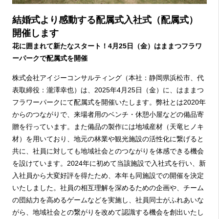
結婚式より感動する配属式入社式（配属式）
開催します
花に囲まれて新たなスタート！4月25日（金）はままつフラワ
ーパークで配属式を開催
株式会社アイジーコンサルティング（本社：静岡県浜松市、代
表取締役：瀧澤幸也）は、2025年4月25日（金）に、
はままつ
フラワーパーク
にて配属式を開催いたします。弊社とは2020年
からのつながりで、来場者用のベンチ・休憩小屋などの備品寄
贈を行っています。また備品の製作には地域産材（天竜ヒノキ
材）を用いており、地元の林業や観光施設の活性化に繋げると
共に、社員に対しても地域社会とのつながりを体感できる機会
を設けています。2024年に初めて当該施設で入社式を行い、新
入社員から大変好評を得たため、本年も同施設での開催を決定
いたしました。社員の相互理解を深めるための企画や、チーム
の団結力を高めるゲームなどを実施し、社員同士がふれあいな
がら、地域社会との繋がりを改めて認識する機会を創出いたし