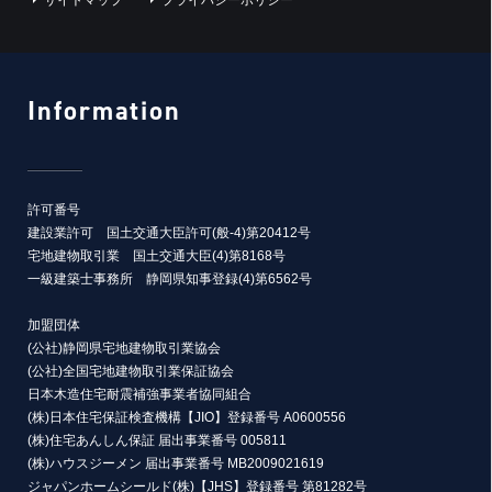
Information
許可番号
建設業許可 国土交通大臣許可(般-4)第20412号
宅地建物取引業 国土交通大臣(4)第8168号
一級建築士事務所 静岡県知事登録(4)第6562号
加盟団体
(公社)静岡県宅地建物取引業協会
(公社)全国宅地建物取引業保証協会
日本木造住宅耐震補強事業者協同組合
(株)日本住宅保証検査機構【JIO】登録番号 A0600556
(株)住宅あんしん保証 届出事業番号 005811
(株)ハウスジーメン 届出事業番号 MB2009021619
ジャパンホームシールド(株)【JHS】登録番号 第81282号