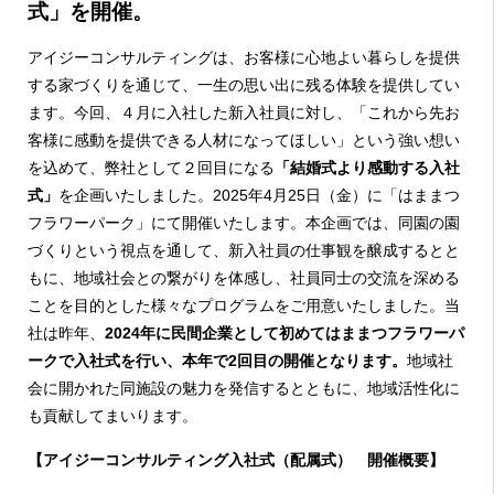
式」を開催。
アイジーコンサルティングは、お客様に心地よい暮らしを提供
する家づくりを通じて、一生の思い出に残る体験を提供してい
ます。今回、４月に入社した新入社員に対し、「これから先お
客様に感動を提供できる人材になってほしい」という強い想い
を込めて、弊社として２回目になる
「結婚式より感動する入社
式」
を企画いたしました。
2025
年
4
月
25
日（金）に「はままつ
フラワーパーク」にて開催いたします。本企画では、同園の園
づくりという視点を通して、新入社員の仕事観を醸成するとと
もに、地域社会との繋がりを体感し、社員同士の交流を深める
ことを目的とした様々なプログラムをご用意いたしました。当
社は昨年、
2024年に民間企業として初めてはままつフラワーパ
ークで入社式を行い、本年で2回目の開催となります。
地域社
会に開かれた同施設の魅力を発信するとともに、地域活性化に
も貢献してまいります。
【アイジーコンサルティング入社式（配属式） 開催概要】