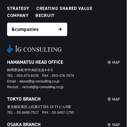
STRATEGY
CREATING SHARED VALUE
COMPANY
RECRUIT
&companies
HAMAMATSU HEAD OFFICE
MAP
静岡県浜松市中央区住吉4-9-5
TEL：053-473-8230 FAX：053-476-7474
Email：about@ig-consulting.co.jp
Recruit： recruit@ig-consulting.co.jp
TOKYO BRANCH
MAP
東京都目黒区上目黒3丁目6-18 TYビル5階
TEL：03-3400-7517 FAX：03-3407-1750
OSAKA BRANCH
MAP