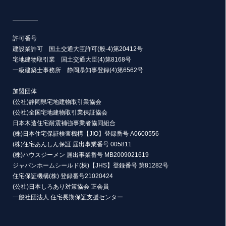
許可番号
建設業許可 国土交通大臣許可(般-4)第20412号
宅地建物取引業 国土交通大臣(4)第8168号
一級建築士事務所 静岡県知事登録(4)第6562号
加盟団体
(公社)静岡県宅地建物取引業協会
(公社)全国宅地建物取引業保証協会
日本木造住宅耐震補強事業者協同組合
(株)日本住宅保証検査機構【JIO】登録番号 A0600556
(株)住宅あんしん保証 届出事業番号 005811
(株)ハウスジーメン 届出事業番号 MB2009021619
ジャパンホームシールド(株)【JHS】登録番号 第81282号
住宅保証機構(株) 登録番号21020424
(公社)日本しろあり対策協会 正会員
一般社団法人 住宅長期保証支援センター